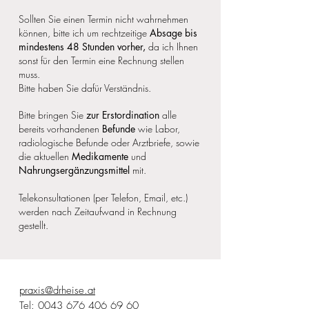
Sollten Sie einen Termin nicht wahrnehmen
können, bitte ich um rechtzeitige
Absage bis
mindestens 48 Stunden vorher,
da ich Ihnen
sonst für den Termin eine Rechnung stellen
muss.
Bitte haben Sie dafür Verständnis.
Bitte bringen Sie
zur Erstordination
alle
bereits vorhandenen
Befunde
wie Labor,
radiologische Befunde oder Arztbriefe, sowie
die aktuellen
Medikamente
und
Nahrungsergänzungsmittel
mit.
Telekonsultationen (per Telefon, Email, etc.)
werden nach Zeitaufwand in Rechnung
gestellt.
praxis@drheise.at
Tel: 0043 676 406 69 60